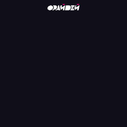
K
/
САЙТ
+7 (959) 
г. Луганск