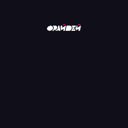
22 июн
21 июн
Понедельник в
Воскресенье в
Шоколаде
Виниле
Алексей Аликин
Ярослав Марушко
ФРАЙДЕЙ.РФ
ПАРТНЕРАМ
Фотоотчеты
Фрайдей Медиа - для
Афиша
бизнеса
Места
Новости
ПОЛЬЗОВАТЕЛЬСКОЕ