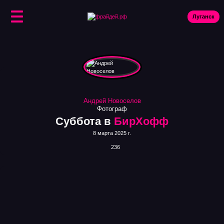
Луганск
Ис
Андрей Новоселов
Фотограф
Суббота в
БирХофф
8 марта 2025 г.
236