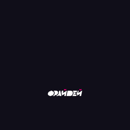
K
/
САЙТ
/
ТELEGRAM
+7 (959) 
г. Луганск
Советска
сы главных событий Луганска. Всё на одном ресурсе – Фрайдей
ейс Фрайдей выступает путеводителем по культурной и развлек